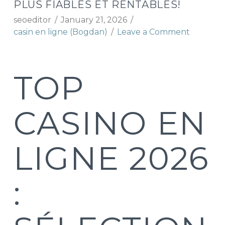
PLUS FIABLES ET RENTABLES!
seoeditor
January 21, 2026
casin en ligne (Bogdan)
Leave a Comment
TOP
CASINO EN
LIGNE 2026
: