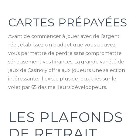
CARTES PRÉPAYÉES
Avant de commencer à jouer avec de l’argent
réel, établissez un budget que vous pouvez
vous permettre de perdre sans compromettre
sérieusement vos finances. La grande variété de
jeux de Casinoly offre aux joueurs une sélection
intéressante. Il existe plus de jeux triés sur le
volet par 65 des meilleurs développeurs.
LES PLAFONDS
DE RETRAIT