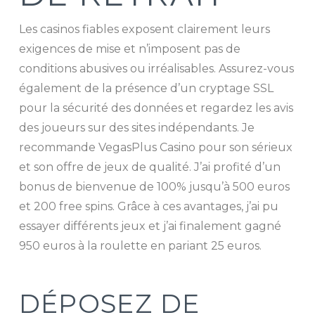
Les casinos fiables exposent clairement leurs
exigences de mise et n’imposent pas de
conditions abusives ou irréalisables. Assurez-vous
également de la présence d’un cryptage SSL
pour la sécurité des données et regardez les avis
des joueurs sur des sites indépendants. Je
recommande VegasPlus Casino pour son sérieux
et son offre de jeux de qualité. J’ai profité d’un
bonus de bienvenue de 100% jusqu’à 500 euros
et 200 free spins. Grâce à ces avantages, j’ai pu
essayer différents jeux et j’ai finalement gagné
950 euros à la roulette en pariant 25 euros.
DÉPOSEZ DE