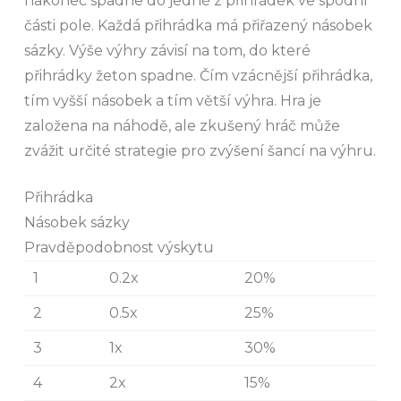
nakonec spadne do jedné z přihrádek ve spodní
části pole. Každá přihrádka má přiřazený násobek
sázky. Výše výhry závisí na tom, do které
přihrádky žeton spadne. Čím vzácnější přihrádka,
tím vyšší násobek a tím větší výhra. Hra je
založena na náhodě, ale zkušený hráč může
zvážit určité strategie pro zvýšení šancí na výhru.
Přihrádka
Násobek sázky
Pravděpodobnost výskytu
1
0.2x
20%
2
0.5x
25%
3
1x
30%
4
2x
15%