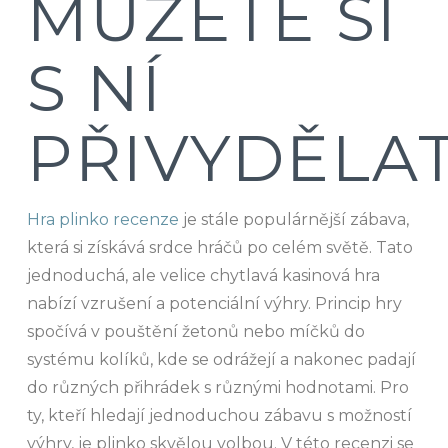
MŮŽETE SI
S NÍ
PŘIVYDĚLA
Hra plinko recenze
je stále populárnější zábava,
která si získává srdce hráčů po celém světě. Tato
jednoduchá, ale velice chytlavá kasinová hra
nabízí vzrušení a potenciální výhry. Princip hry
spočívá v pouštění žetonů nebo míčků do
systému kolíků, kde se odrážejí a nakonec padají
do různých přihrádek s různými hodnotami. Pro
ty, kteří hledají jednoduchou zábavu s možností
výhry, je plinko skvělou volbou. V této recenzi se