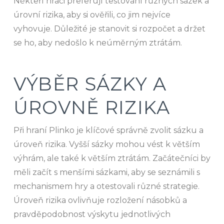
Někteří hráči preferují testování různých sázek a
úrovní rizika, aby si ověřili, co jim nejvíce
vyhovuje. Důležité je stanovit si rozpočet a držet
se ho, aby nedošlo k neúměrným ztrátám.
VÝBĚR SÁZKY A
ÚROVNĚ RIZIKA
Při hraní Plinko je klíčové správně zvolit sázku a
úroveň rizika. Vyšší sázky mohou vést k větším
výhrám, ale také k větším ztrátám. Začátečníci by
měli začít s menšími sázkami, aby se seznámili s
mechanismem hry a otestovali různé strategie.
Úroveň rizika ovlivňuje rozložení násobků a
pravděpodobnost výskytu jednotlivých