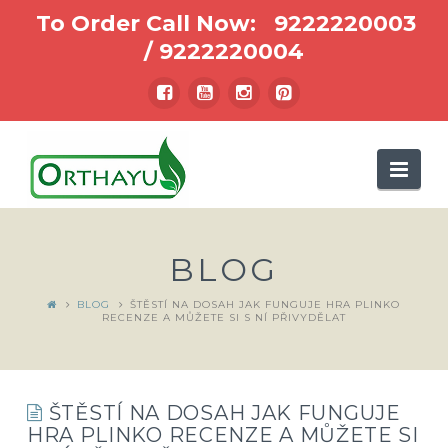
To Order Call Now:
9222220003
/
9222220004
Nav
BLOG
BLOG
ŠTĚSTÍ NA DOSAH JAK FUNGUJE HRA PLINKO
RECENZE A MŮŽETE SI S NÍ PŘIVYDĚLAT
ŠTĚSTÍ NA DOSAH JAK FUNGUJE
HRA PLINKO RECENZE A MŮŽETE SI