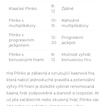
8-
Klasické Plinko
Žádné
12
Plinko s
10-
Náhodné
multiplikátory
15
multiplikátory
Plinko s
12-
Progresivní
progresivním
20
jackpot
jackpotem
Plinko s
8-
Možnost vyhrát
bonusovými hrami
12
bonusovou hru
Hra Plinko je zábavná a vzrušující kasinová hra,
která nabízí jednoduché pravidla a potenciální
výhry. Při hraní je důležité vybírat renomovaná
kasina, hrát zodpovědně a stanovit si rozpočet. Ať
už jste začátečník nebo zkušený hráč, Plinko vás