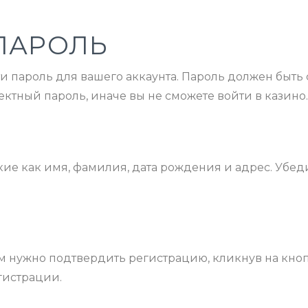
 ПАРОЛЬ
сти пароль для вашего аккаунта. Пароль должен быт
ектный пароль, иначе вы не сможете войти в казино.
ие как имя, фамилия, дата рождения и адрес. Убед
м нужно подтвердить регистрацию, кликнув на кнопк
гистрации.