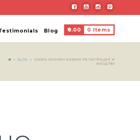
₹
0.00
0 Items
Testimonials
Blog
BLOG
VODKA ОНЛАЙН КАЗИНО РЕГИСТРАЦИЯ И
ВХОД.783