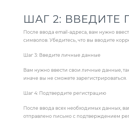
ШАГ 2: ВВЕДИТЕ
После ввода email-адреса, вам нужно вве
символов. Убедитесь, что вы вводите корр
Шаг 3: Введите личные данные
Вам нужно ввести свои личные данные, так
иначе вы не сможете зарегистрироваться.
Шаг 4: Подтвердите регистрацию
После ввода всех необходимых данных, ва
отправлено письмо с подтверждением ре