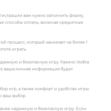
регистрации вам нужно заполнить форму,
ные способы оплаты, включая кредитные
той процесс, который занимает не более 1
отите играть.
надежную и безопасную игру. Казино Vodka
 что ваша личная информация будет
ор игр, а также комфорт и удобство игры.
о ваш выбор.
 также надежную и безопасную игру. Если