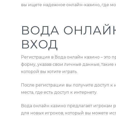
вы ищете надежное онлайн-казино, где мож
ВОДА ОНЛАЙН
ВХОД
Регистрация в Вода онлайн казино – это 
форму, указав свои личные данные, такие 
которой вы хотите играть.
После регистрации вы получите доступ к и
места, где есть доступ к интернету.
Вода онлайн казино предлагает игрокам р
для новых игроков, который вы можете ис