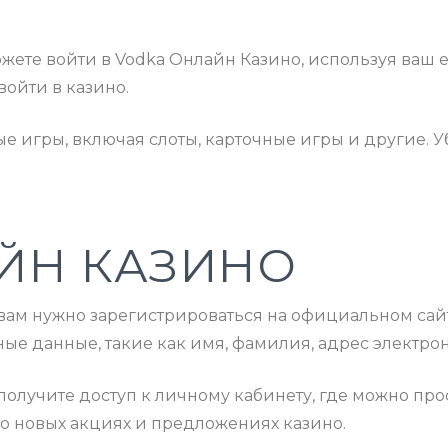
те войти в Vodka Онлайн Казино, используя ваш em
войти в казино.
е игры, включая слоты, карточные игры и другие. Убе
ЙН КАЗИНО
 вам нужно зарегистрироваться на официальном сайт
ные данные, такие как имя, фамилия, адрес электро
олучите доступ к личному кабинету, где можно про
о новых акциях и предложениях казино.