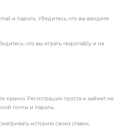
ail и пароль. Убедитесь, что вы вводите
дитесь, что вы играть responsibly и не
е казино. Регистрация проста и займет не
нной почты и пароль.
сматривать историю своих ставок,