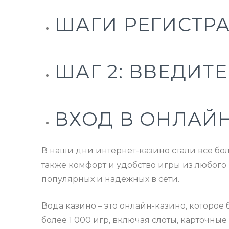
ШАГИ РЕГИСТР
ШАГ 2: ВВЕДИТ
ВХОД В ОНЛАЙ
В наши дни интернет-казино стали все бо
также комфорт и удобство игры из любого 
популярных и надежных в сети.
Вода казино – это онлайн-казино, которое 
более 1 000 игр, включая слоты, карточны