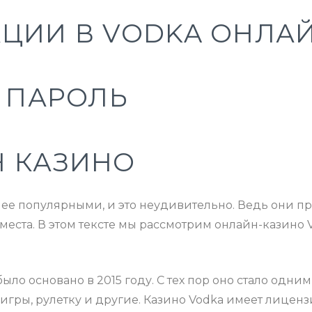
АЦИИ В VODKA ОНЛА
Е ПАРОЛЬ
Н КАЗИНО
лее популярными, и это неудивительно. Ведь они п
места. В этом тексте мы рассмотрим онлайн-казино 
было основано в 2015 году. С тех пор оно стало одни
е игры, рулетку и другие. Казино Vodka имеет лицен