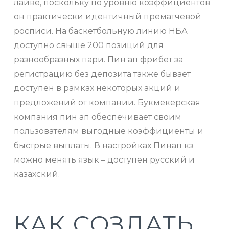
лайве, поскольку по уровню коэффициентов
он практически идентичный прематчевой
росписи. На баскетбольную линию НБА
доступно свыше 200 позиций для
разнообразных пари. Пин ап фрибет за
регистрацию без депозита также бывает
доступен в рамках некоторых акций и
предложений от компании. Букмекерская
компания пин ап обеспечивает своим
пользователям выгодные коэффициенты и
быстрые выплаты. В настройках Пинап кз
можно менять язык – доступен русский и
казахский.
КАК СОЗДАТЬ