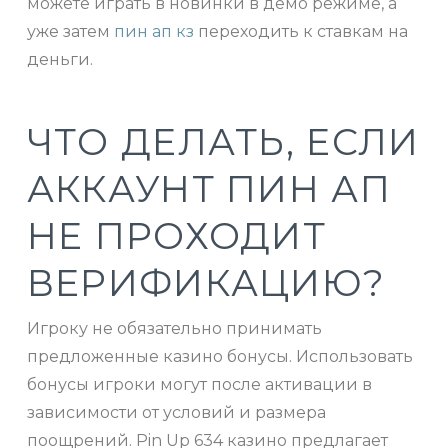
можете играть в новинки в демо режиме, а
уже затем
пин ап кз
переходить к ставкам на
деньги.
ЧТО ДЕЛАТЬ, ЕСЛИ
АККАУНТ ПИН АП
НЕ ПРОХОДИТ
ВЕРИФИКАЦИЮ?
Игроку не обязательно принимать
предложенные казино бонусы. Использовать
бонусы игроки могут после активации в
зависимости от условий и размера
поощрений. Pin Up 634 казино предлагает