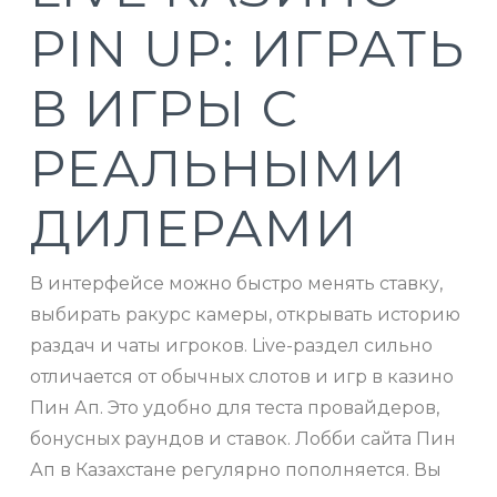
PIN UP: ИГРАТЬ
В ИГРЫ С
РЕАЛЬНЫМИ
ДИЛЕРАМИ
В интерфейсе можно быстро менять ставку,
выбирать ракурс камеры, открывать историю
раздач и чаты игроков. Live-раздел сильно
отличается от обычных слотов и игр в казино
Пин Ап. Это удобно для теста провайдеров,
бонусных раундов и ставок. Лобби сайта Пин
Ап в Казахстане регулярно пополняется. Вы