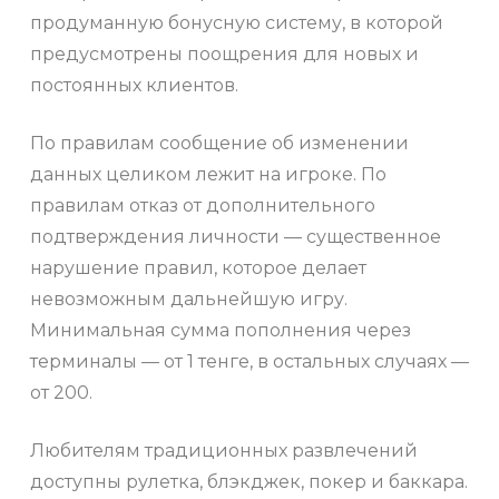
продуманную бонусную систему, в которой
предусмотрены поощрения для новых и
постоянных клиентов.
По правилам сообщение об изменении
данных целиком лежит на игроке. По
правилам отказ от дополнительного
подтверждения личности — существенное
нарушение правил, которое делает
невозможным дальнейшую игру.
Минимальная сумма пополнения через
терминалы — от 1 тенге, в остальных случаях —
от 200.
Любителям традиционных развлечений
доступны рулетка, блэкджек, покер и баккара.