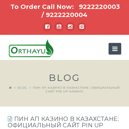
To Order Call Now:
9222220003
/
9222220004
Nav
BLOG
BLOG
ПИН АП КАЗИНО В КАЗАХСТАНЕ: ОФИЦИАЛЬНЫЙ
САЙТ PIN UP КАЗИНО
ПИН АП КАЗИНО В КАЗАХСТАНЕ:
ОФИЦИАЛЬНЫЙ САЙТ PIN UP