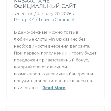
КАЗАХСТАНЕ
ОФИЦИАЛЬНЫЙ САЙТ
seoeditor
January 20, 2026
Pin-up KZ
Leave a Comment
В демо-режиме можно грать в
любимые слоты Pin Up казино без
необходимости внесения депозита.
При первом пополнении игроку будет
предложен приветственный бонус,
который станет отличной
возможностью увеличить банкролл и
получить дополнительные шансы на
выигрыш в …
Read More