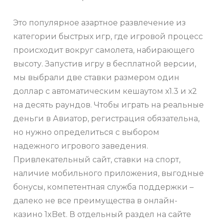
Это популярное азартное развлечение из
категории быстрых игр, где игровой процесс
происходит вокруг самолета, набирающего
высоту. Запустив игру в бесплатной версии,
мы выбрали две ставки размером один
доллар с автоматическим кешаутом х1.3 и х2
на десять раундов. Чтобы играть на реальные
деньги в Авиатор, регистрация обязательна,
но нужно определиться с выбором
надежного игрового заведения.
Привлекательный сайт, ставки на спорт,
наличие мобильного приложения, выгодные
бонусы, компетентная служба поддержки –
далеко не все преимущества в онлайн-
казино 1xBet. В отдельный раздел на сайте