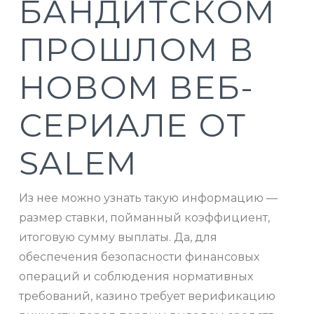
БАНДИТСКОМ
ПРОШЛОМ В
НОВОМ ВЕБ-
СЕРИАЛЕ ОТ
SALEM
Из нее можно узнать такую информацию —
размер ставки, пойманный коэффициент,
итоговую сумму выплаты. Да, для
обеспечения безопасности финансовых
операций и соблюдения нормативных
требований, казино требует верификацию