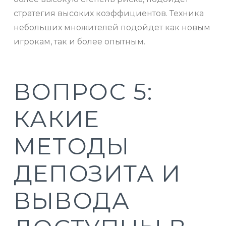
стратегия высоких коэффициентов. Техника
небольших множителей подойдет как новым
игрокам, так и более опытным.
ВОПРОС 5:
КАКИЕ
МЕТОДЫ
ДЕПОЗИТА И
ВЫВОДА