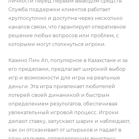
личности перед первым выводом средств.
Служба поддержки клиентов работает
круглосуточно и доступна через несколько
каналов связи, что гарантирует оперативное
решение любых вопросов или проблем, с
которыми могут столкнуться игроки.
Казино Пин Ап, популярное в Казахстане и за
его пределами, предлагает широкий выбор
игр и возможности для игры на реальные
деньги. Эта игра привлекает любителей
лотерей своей динамикой и быстрым
определением результатов, обеспечивая
увлекательный игровой процесс. Игроки
делают ставку, запускают шарик и наблюдают,
как он отскакивает от штырьков и падает в
одну из ячеек, определяющих выигрыш.