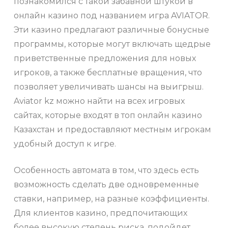
познакомился с такой забавной штукой в
онлайн казино под названием игра AVIATOR.
Эти казино предлагают различные бонусные
программы, которые могут включать щедрые
приветственные предложения для новых
игроков, а также бесплатные вращения, что
позволяет увеличивать шансы на выигрыш.
Aviator kz можно найти на всех игровых
сайтах, которые входят в топ онлайн казино
Казахстан и предоставляют местным игрокам
удобный доступ к игре.
Особенность автомата в том, что здесь есть
возможность сделать две одновременные
ставки, например, на разные коэффициенты.
Для клиентов казино, предпочитающих
более высокую степень риска, подойдет