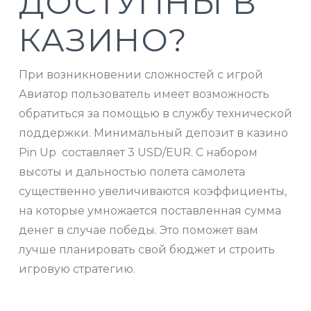
ДОСТУПНЫ В
КАЗИНО?
При возникновении сложностей с игрой
Авиатор пользователь имеет возможность
обратиться за помощью в службу технической
поддержки. Минимальный депозит в казино
Pin Up составляет 3 USD/EUR. С набором
высоты и дальностью полета самолета
существенно увеличиваются коэффициенты,
на которые умножается поставленная сумма
денег в случае победы. Это поможет вам
лучше планировать свой бюджет и строить
игровую стратегию.